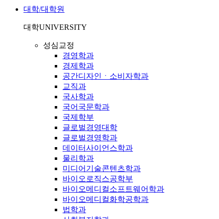
대학/대학원
대학
UNIVERSITY
성심교정
경영학과
경제학과
공간디자인ㆍ소비자학과
교직과
국사학과
국어국문학과
국제학부
글로벌경영대학
글로벌경영학과
데이터사이언스학과
물리학과
미디어기술콘텐츠학과
바이오로직스공학부
바이오메디컬소프트웨어학과
바이오메디컬화학공학과
법학과