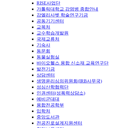
RISE사업단
가톨릭대학교 감염병 종합안내
강엘리사벳 학술연구기금
공동기기센터
교목처
교수학습개발원
국제교류처
기숙사
동문회
동물실험실
바이오헬스 융합 신소재 교육연구단
발전기금
상담센터
생명윤리심의위원회(IRB사무국)
성심산학협력단
인권센터(성폭력상담소)
예비군대대
융합전공학부
입학처
중앙도서관
전공진로설계지원센터