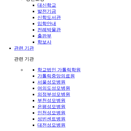
대신학교
발전기금
신학도서관
입학안내
전례박물관
출판부
학보사
관련 기관
관련 기관
학교법인 가톨릭학원
가톨릭중앙의료원
서울성모병원
여의도성모병원
의정부성모병원
부천성모병원
은평성모병원
인천성모병원
성빈센트병원
대전성모병원