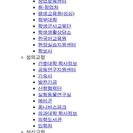
창업보육센터
취·창업처
평생교육원(성심)
학부대학
학생군사교육단
학생생활상담소
한국어교육원
현장실습지원센터
학보사
성의교정
간호대학 학사정보
공동연구지원센터
기숙사
발전기금
산학협력단
실험동물연구실
예비군
옴니버스파크
의과대학 학사정보
의학도서관
입학처
성신교정