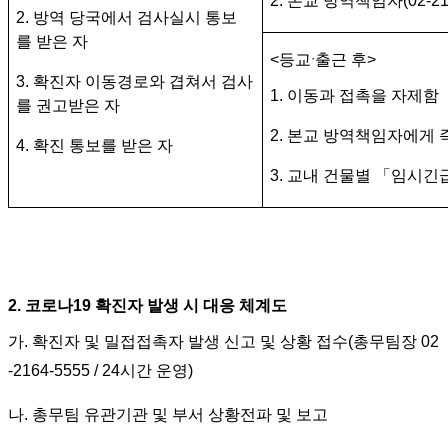
2. 본교 방역책임자
(02-2
2. 방역 당국에서 검사실시 통보
를
받은 자
·
<
등교
출근
후
>
3. 확진자 이동경로와 겹쳐서 검사
1. 이동과 접촉을 자제함
를 권고받은 자
2. 본교 방역책임자에게
4. 확진 통보를 받은 자
3. 교내 건물별
「
임시긴
2.
코로나
19
확진자 발생 시 대응 체계도
가.
확진자 및 밀접접촉자 발생 신고 및 상황 접수
(
총무팀장
02
-2164-5555 / 24
시간 운영
)
나.
총무팀 유관기관 및 부서 상황전파 및 보고