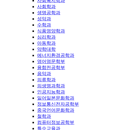
사회복지학과
사회학과
생명공학과
성악과
수학과
식품영양학과
심리학과
아동학과
약학대학
에너지환경공학과
영어영문학부
융합전공학부
음악과
의류학과
의생명과학과
인공지능학과
일어일본문화학과
정보통신전자공학부
중국언어문화학과
철학과
컴퓨터정보공학부
특수교육과