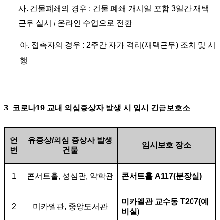
사.
건물폐쇄의 경우
:
건물 폐쇄 개시일 포함
3
일간 재택
근무 실시
/
온라인 수업으로 전환
아.
접촉자의 경우
: 2
주간 자가 격리
(
재택근무
)
조치 및 시
행
3.
코로나
19
교내 의심증상자 발생 시 임시 긴급보호소
연
유증상
/
의심 증상자 발생
임시보호 장소
번
건물
1
콘서트홀
,
성심관
,
약학관
콘서트홀
A117(
분장실
)
미카엘관 교수동
T207(
예
2
미카엘관
,
중앙도서관
비실
)