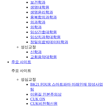
보건학과
생명대학원
생명윤리학과
융복합의과학과
의과학과
의학과
임상간호대학원
임상치과학대학원
정밀의료빅데이터학과
성신교정
신학과
교회음악대학원
주요 사이트
주요 사이트
성심교정
BK21 FOUR 스마트파마 미래인재 양성사업
팀
이원길 인본주의상
CUK ON
CUK비전혁신원