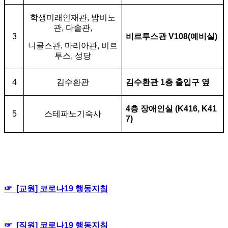
학생미래인재관
,
밤비노
관
,
다솔관
,
3
비르투스관 V
108(
예비실
)
니콜스관
,
마리아관
,
비르
투스
,
성당
4
김수환관
김수환관 1층 출입구 옆
4
층 장애인실
(K416, K41
5
스테파노기숙사
7)
☞ [교원] 코로나19 행동지침
☞ [직원]
코로나19 행동지침