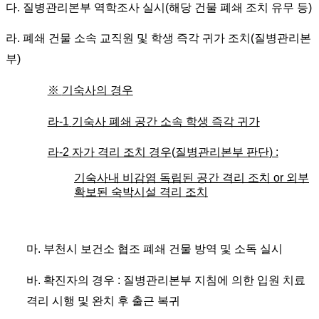
다.
질병관리본부 역학조사 실시
(
해당 건물 폐쇄 조치 유무 등
)
라.
폐쇄 건물 소속 교직원 및 학생 즉각 귀가 조치
(
질병관리본
부
)
※
기숙사의 경우
라-1
기숙사 폐쇄 공간 소속 학생 즉각 귀가
라-2
자가 격리 조치 경우
(
질병관리본부 판단
) :
기숙사내 비감염 독립된 공간 격리 조치
or
외부
확보된 숙박시설 격리 조치
마.
부천시 보건소 협조 폐쇄 건물 방역 및 소독 실시
바.
확진자의 경우
:
질병관리본부 지침에 의한 입원 치료
격리 시행 및 완치 후 출근 복귀